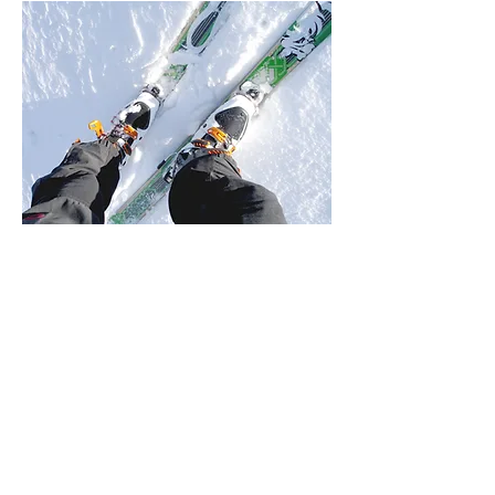
Skigebiet Braunlage/Hohegeiß
Hotel Schneiderhof liegt direkt am
Skigebiet Braunlage/Hohegeiß.Die
Ski und Rodelpiste befindet in
ca.100m Entfernung direkt am Hotel.
Für die Wintermonate stellen wir
einen Raum für Ihre Ausstattung zur
Verfügung.
Kontakt